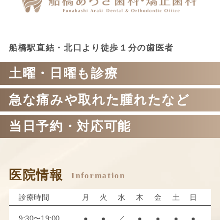
船橋駅直結・北口より徒歩１分の歯医者
土曜・日曜も診療
急な痛みや取れた腫れたなど
当日予約・対応可能
医院情報
診療時間
月
火
水
木
金
土
日
9:30〜19:00
●
●
／
●
●
●
●