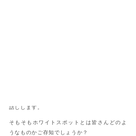
【船橋の歯医者】
ホワイトスポットについ
て
こんにちは！
船橋あらき歯科・矯正歯科です。
今回は
「ホワイトスポット治療」
についてお
話しします。
そもそもホワイトスポットとは皆さんどのよ
うなものかご存知でしょうか？