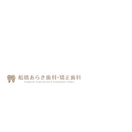
親知らず抜歯
記事執筆者：
新木 志門
24時間WEB予約実施中
船橋周辺で歯医者をお探しなら