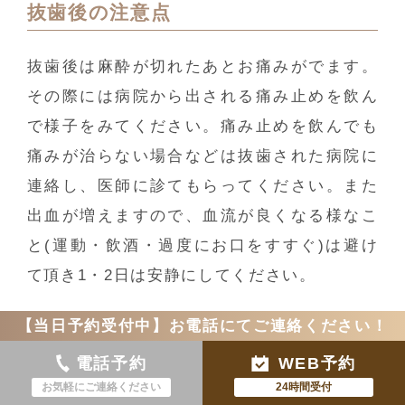
抜歯後の注意点
抜歯後は麻酔が切れたあとお痛みがでます。
その際には病院から出される痛み止めを飲ん
で様子をみてください。痛み止めを飲んでも
痛みが治らない場合などは抜歯された病院に
連絡し、医師に診てもらってください。また
出血が増えますので、血流が良くなる様なこ
と(運動・飲酒・過度にお口をすすぐ)は避け
て頂き1・2日は安静にしてください。
下の親知らずを抜歯した後、腫れる可能性が
【当日予約受付中】お電話にてご連絡ください！
あります。大体抜歯した翌日・2日後から腫れ
電話予約
WEB予約
だし1週間ほどでおさまります。そのため親知
お気軽にご連絡ください
24時間受付