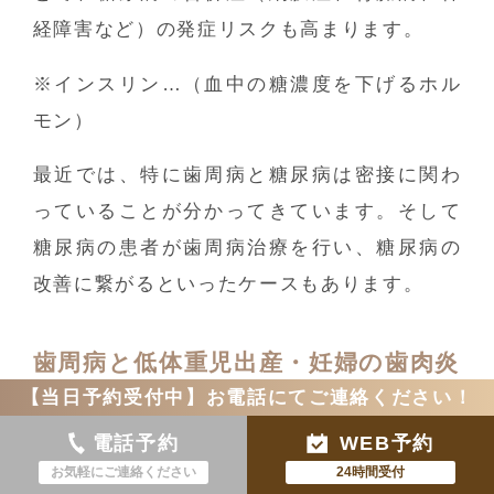
経障害など）の発症リスクも高まります。
※インスリン…（血中の糖濃度を下げるホル
モン）
最近では、特に歯周病と糖尿病は密接に関わ
っていることが分かってきています。そして
糖尿病の患者が歯周病治療を行い、糖尿病の
改善に繋がるといったケースもあります。
歯周病と低体重児出産・妊婦の歯肉炎
【当日予約受付中】お電話にてご連絡ください！
慢性的な歯周病により、歯周病菌や炎症性反
電話予約
WEB予約
応物質が血管を通し、子宮筋に作用して子宮
お気軽にご連絡ください
24時間受付