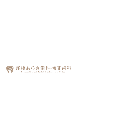
歯周病
記事執筆者：
新木 志門
24時間WEB予約実施中
船橋周辺で歯医者をお探しなら