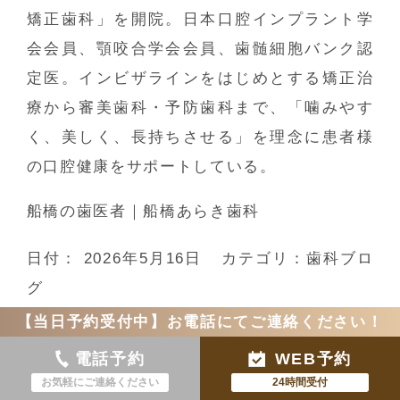
矯正歯科」を開院。日本口腔インプラント学
会会員、顎咬合学会会員、歯髄細胞バンク認
定医。インビザラインをはじめとする矯正治
療から審美歯科・予防歯科まで、「噛みやす
く、美しく、長持ちさせる」を理念に患者様
の口腔健康をサポートしている。
船橋の歯医者｜船橋あらき歯科
日付：
2026年5月16日
カテゴリ：
歯科ブロ
グ
【当日予約受付中】お電話にてご連絡ください！
<<
審美歯科と噛み合わせを両立できる歯科医
の選び方｜船橋あらき歯科・矯正歯科
|
船橋
電話予約
WEB予約
インビザライン・子供の小児矯正との違いと
お気軽にご連絡ください
24時間受付