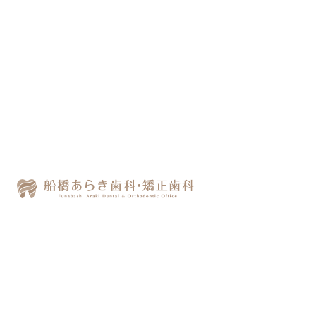
船橋駅直結の歯医者で仕
事帰りに通いやすい矯正
｜船橋あらき歯科・矯正
歯科
「矯正したいけど、仕事があるから通
院が難しい」「歯医者は閉まるのが早
くて行きにくい」と感じていません
か？船橋市にお勤め・お住まいの方か
ら、そんなお声をよく伺います。