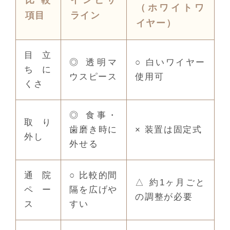
比較
インビザ
（ホワイトワ
項目
ライン
イヤー）
目立
◎ 透明マ
○ 白いワイヤー
ちに
ウスピース
使用可
くさ
◎ 食事・
取り
歯磨き時に
× 装置は固定式
外し
外せる
通院
○ 比較的間
△ 約1ヶ月ごと
ペー
隔を広げや
の調整が必要
ス
すい