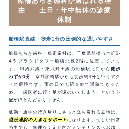
船橋あらき歯科が選ばれる理
由——土日・年中無休の診療
体制
船橋駅直結・徒歩1分の圧倒的な通いやすさ
船橋あらき歯科・矯正歯科は、千葉県船橋市本町5-
4-5 プラウドタワー船橋北棟2階に位置していま
す。JR総武線・東武野田線の船橋駅北口から
徒歩
わずか1分
、京成船橋駅からも徒歩約4分というアク
セス環境です。雨の日でも駅直結で通院できるた
め、「歯医者に行く足が遠のいてしまう」という心
配がほとんどありません。
通勤・通学の行き帰りにさっと立ち寄れる立地は、
継続通院の大きなサポート
になります。忙しい日常
の中でも、無理なく定期的なメンテナンスへお越し