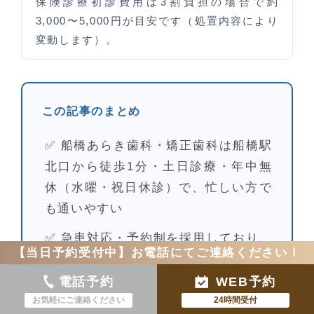
保険診療初診費用は3割負担の場合で約
3,000〜5,000円が目安です（処置内容により
変動します）。
この記事のまとめ
✅ 船橋あらき歯科・矯正歯科は船橋駅
北口から徒歩1分・土日診療・年中無
休（水曜・祝日休診）で、忙しい方で
も通いやすい
✅ 急患対応・予約制を採用しており、
【当日予約受付中】お電話にてご連絡ください！
急なトラブルにも対応可能
電話予約
WEB予約
✅ マイクロスコープ・歯科用CT・ク
お気軽にご連絡ください
24時間受付
ラスB滅菌器完備で精密・安心の診療