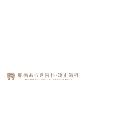
船橋の歯医者｜土日・年
中無休でかかりつけ医を
探している方へ｜船橋あ
らき歯科
「土日も診てもらえる歯医者を探しているけ
ど、なかなか見つからない」「平日は仕事で
通えないから、ずっと歯のことを後回しにし
てしまっている」そんなお悩みをお持ちでは
ないでしょうか。
千葉県船橋市にある「船橋あらき歯科・矯正
歯科」は、
船橋駅北口から徒歩1分・土日診