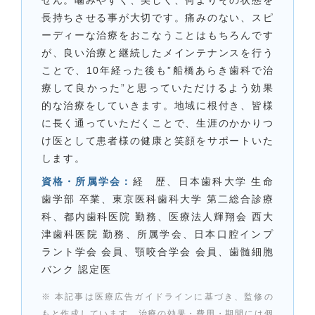
せん。噛みやすく、美しく、何よりその状態を
長持ちさせる事が大切です。痛みのない、スピ
ーディーな治療をおこなうことはもちろんです
が、良い治療と継続したメインテナンスを行う
ことで、10年経った後も”船橋あらき歯科で治
療して良かった”と思っていただけるよう効果
的な治療をしていきます。地域に根付き、皆様
に長く通っていただくことで、生涯のかかりつ
け医として患者様の健康と笑顔をサポートいた
します。
資格・所属学会：
経 歴、日本歯科大学 生命
歯学部 卒業、東京医科歯科大学 第二総合診療
科、都内歯科医院 勤務、医療法人輝翔会 西大
津歯科医院 勤務、所属学会、日本口腔インプ
ラント学会 会員、顎咬合学会 会員、歯髄細胞
バンク 認定医
※ 本記事は医療広告ガイドラインに基づき、監修の
もと作成しています。治療の効果・費用・期間には個