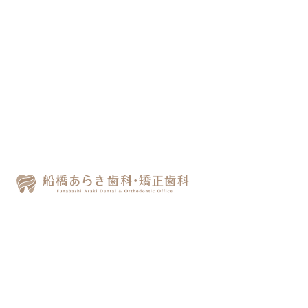
歯髄細胞バンク認定医が
いる歯科はどこ？船橋で
受けられる保管の手順と
費用
「子どもの乳歯が抜けたけど、
歯髄細胞バン
クってどこで登録できるの？
」「認定医がい
る歯科医院はどうやって探せばいい？」そん
な疑問をお持ちの方は、ぜひこの記事をご覧
ください。
船橋あらき歯科・矯正歯科の院長・新木志門
は歯髄細胞バンク認定医として、乳歯や抜歯