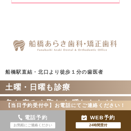
船橋駅直結・北口より徒歩１分の歯医者
土曜・日曜も診療
急な痛みや取れた腫れたなど
【当日予約受付中】お電話にてご連絡ください！
電話予約
WEB予約
当日予約・対応可能
お気軽にご連絡ください
24時間受付