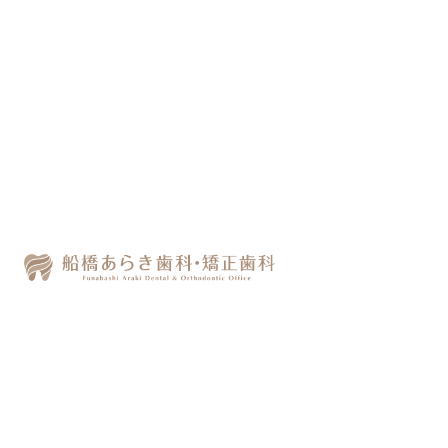
歯科の痛みと恐怖症への
対処法 ― 安心して通え
る治療のための工夫
目次
1
歯科の痛みと恐怖症への対処法
― 安心して通える治療のための工
夫