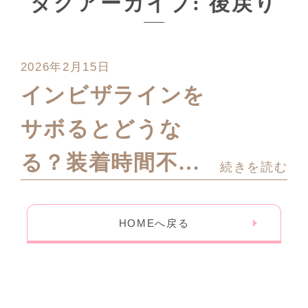
タグアーカイブ: 後戻り
2026年2月15日
インビザラインを
サボるとどうな
る？装着時間不足
続きを読む
で起きる後戻りと
HOMEへ戻る
正しいリカバリー
法